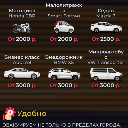
Малолитражк
а
Седан
Мотоцикл
Smart Fortwo
Mazda 3
Honda CBR
2000
2000
2500
От
р.
От
р.
От
р.
Микроавтобу
Бизнес класс
Внедорожник
с
Audi A8
BMW X5
VW Transporter
3000
3000
3000
От
р.
От
р.
От
р.
Удобно
ЭВАКУИРУЕМ НЕ ТОЛЬКО В ПРЕДЕЛАХ ГОРОДА,