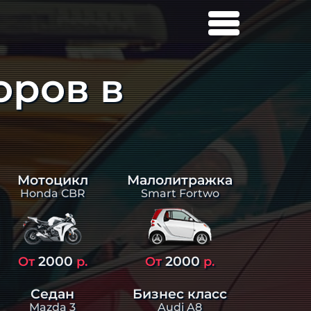
оров в
Малолитражка
Мотоцикл
Smart Fortwo
Honda CBR
2000
2000
От
р.
От
р.
Седан
Бизнес класс
Mazda 3
Audi A8