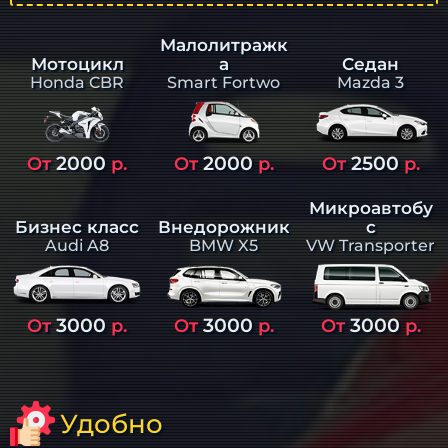
Малолитражк
а
Седан
Мотоцикл
Smart Fortwo
Mazda 3
Honda CBR
2000
2000
2500
От
р.
От
р.
От
р.
Микроавтобу
Бизнес класс
Внедорожник
с
Audi A8
BMW X5
VW Transporter
3000
3000
3000
От
р.
От
р.
От
р.
Удобно