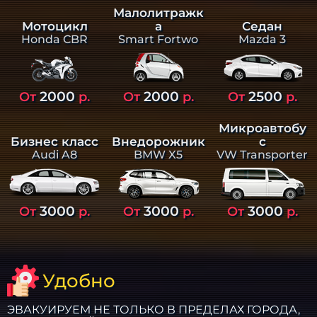
Малолитражк
а
Седан
Мотоцикл
Smart Fortwo
Mazda 3
Honda CBR
2000
2000
2500
От
р.
От
р.
От
р.
Микроавтобу
Бизнес класс
Внедорожник
с
Audi A8
BMW X5
VW Transporter
3000
3000
3000
От
р.
От
р.
От
р.
Удобно
ЭВАКУИРУЕМ НЕ ТОЛЬКО В ПРЕДЕЛАХ ГОРОДА,